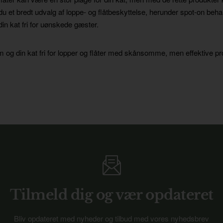
du et bredt udvalg af loppe- og flåtbeskyttelse, herunder spot-on beh
din kat fri for uønskede gæster.
m og din kat fri for lopper og flåter med skånsomme, men effektive pro
Tilmeld dig og vær opdateret
Bliv opdateret med nyheder og tilbud med vores nyhedsbrev