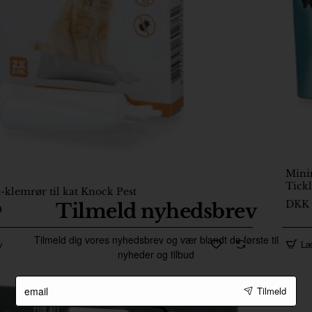
Minim
På lager
Tickl
2
-klemrør til kat Knock Pest
DKK 
Tilmeld nyhedsbrev
0
Tilmeld dig vores nyhedsbrev og vær blandt de første til
v
Læ
nyheder og tilbud
email
Tilmeld