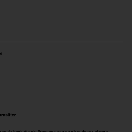
er
rasitter
 kan du beskytte din firbenede ven og sikre dens velvære.