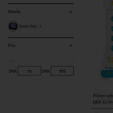
Mærke
Knock Pest
1
Pris
DKK
DKK
Flåttornado
2-5 Dage
DKK 45,00