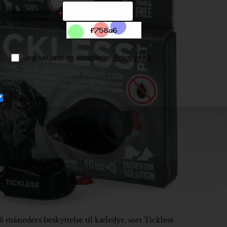
Angiv koden der
er vist i boksen
Jeg har læst og accepterer
Privat poltik
Vis ikke igen
måneders beskyttelse til kæledyr, sort Tickless