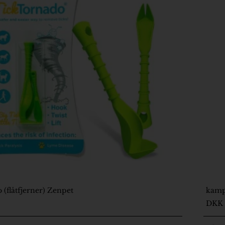
 (flåtfjerner) Zenpet
kamp
2
DKK 