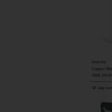
Knock Pest
Loppe-/flåt
DKK 119,0
Læg i kur