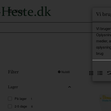
Shop
Vi bru
Vi bruger
Oplysnin
medier, 
oplysning
brug
Filter
Nulstil
Lager
På lager
1
2-5 dage
6