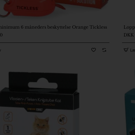
inimum 6 måneders beskyttelse Orange Tickless
Lopp
2
00
DKK 
v
Læ