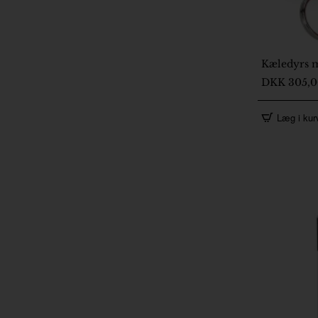
Kæledyrs m
2-5 Dage
DKK 305,
Læg i kur