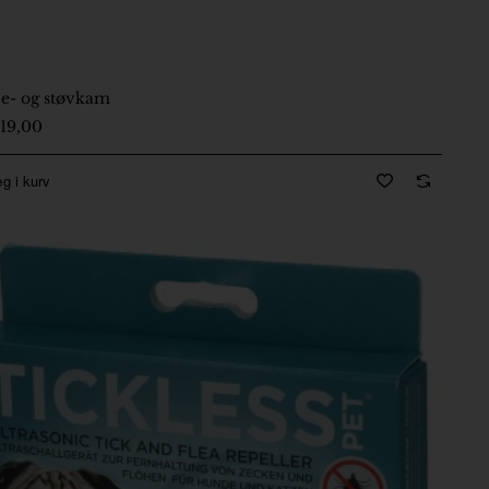
e- og støvkam
-5 Dage
19,00
g i kurv