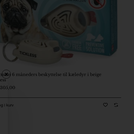
um 6 måneders beskyttelse til kæledyr i beige
ess
-5 Dage
305,00
g i kurv