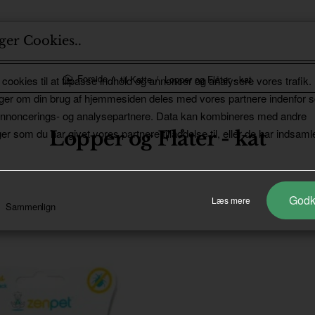
ger Cookies..
til Katte
Lopper og Flåter - kat
 cookies til at tilpasse indhold og annoncer og analysere vores trafik.
home
ger om din brug af hjemmesiden deles med vores partnere indenfor s
annoncerings- og analysepartnere. Data kan kombineres med andre
er som du har givet vores partnere tilladdelse til, eller de har indsamle
Lopper og Flåter - kat
God
Læs mere
Sammenlign