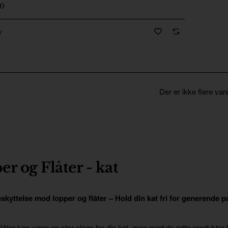
00
v
Der er ikke flere var
r og Flåter - kat
eskyttelse mod lopper og flåter – Hold din kat fri for generende pa
låter kan være en stor plage for din kat, men med de rette produkter