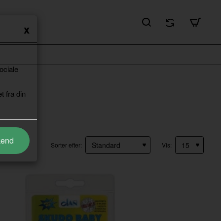
ociale
t fra din
kend
Sorter efter:
Vis: