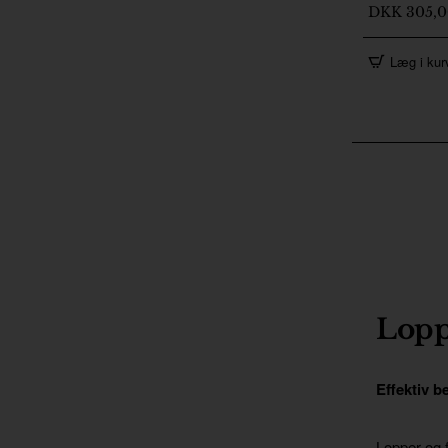
2-5 Dage
DKK 305,
Læg i kur
Loppe
Effektiv b
Lopper og f