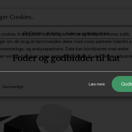
ger Cookies..
til Katte
Foder og godbidder til kat
 cookies til at tilpasse indhold og annoncer og analysere vores trafik.
home
ger om din brug af hjemmesiden deles med vores partnere indenfor s
annoncerings- og analysepartnere. Data kan kombineres med andre
er som du har givet vores partnere tilladdelse til, eller de har indsamle
Foder og godbidder til kat
God
Læs mere
Sammenlign