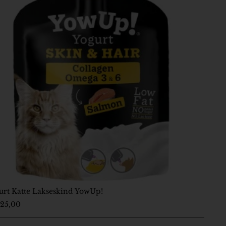
urt Katte Lakseskind YowUp!
-5 Dage
25,00