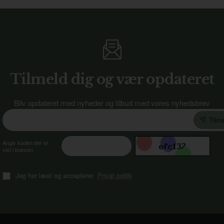
Tilmeld dig og vær opdateret
Bliv opdateret med nyheder og tilbud med vores nyhedsbrev
Indtast
Tilme
email
Angiv koden der er
vist i boksen
Jeg har læst og accepterer
Privat poltik