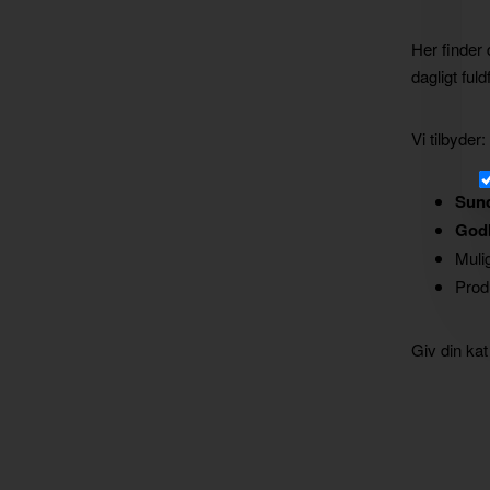
Her finder 
dagligt ful
Vi tilbyder:
Sund
Godb
Muli
Prod
Giv din kat