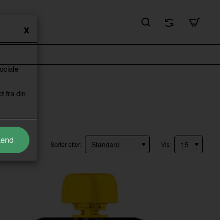
ociale
t fra din
kend
Sorter efter:
Vis: