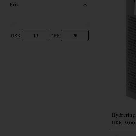
Pris
DKK
DKK
Udsolgt - forhør om 
Hydrering 
DKK 19,00