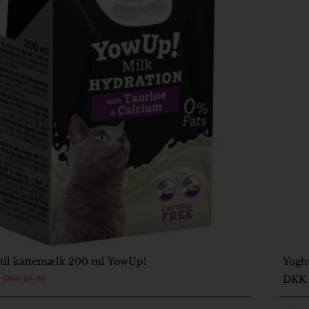
levering
til kattemælk 200 ml YowUp!
Yogh
2
DKK 25,00
DKK 