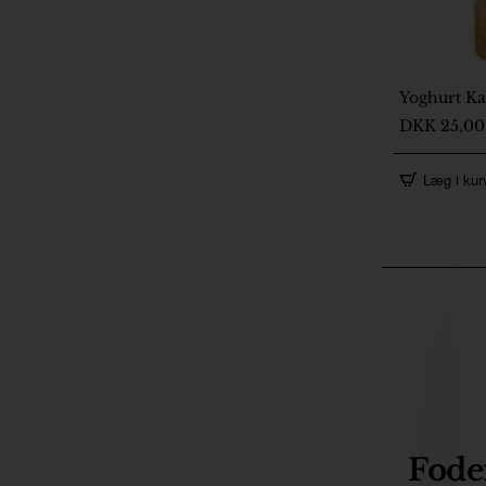
Yoghurt Ka
2-5 Dage
DKK 25,00
Læg i kur
Foder