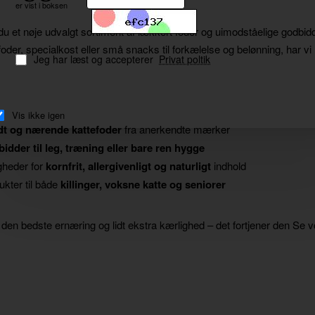
er vist i boksen
du et nøje udvalgt sortiment af lækkert foder og uimodståelige godbidder
dfoder, specialkost eller små snacks til forkælelse og belønning, har v
Jeg har læst og accepterer
Privat poltik
Vis ikke igen
t og nærende kattefoder
fra anerkendte mærker
idder til leg, træning eller bare ren hygge
gheder for
kornfrit, allergivenligt og naturligt
indhold
ukter til både
killinger, voksne katte og seniorer
 den bedste ernæring og lidt ekstra kærlighed – det fortjener den
Se vo