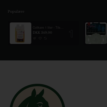
Populære
Colikare 1 liter - Tilskud mod gas og ubehag i maven til heste
DKK 349,00