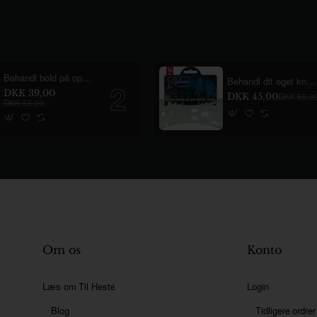
Behandl bold på opkald 2 Glow
Behandl dit eget knogle 2 Glow
DKK 39,00
DKK 45,00
DKK 55,0
DKK 55,00
Om os
Konto
Læs om Til Heste
Login
Blog
Tidligere ordrer