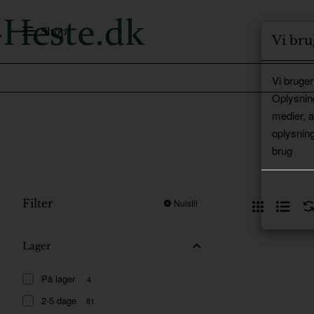
Shop
Vi bru
Vi bruger
Oplysnin
medier, 
oplysning
brug
Filter
Nulstil
Lager
På lager
4
2-5 dage
81