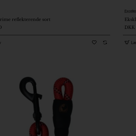
Excelle
2
rime reflekterende sort
Ekskl
0
DKK 
v
Læ