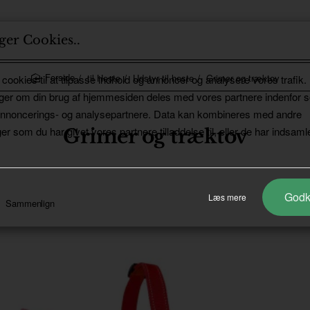
ger Cookies..
til Heste
Udstyr til heste
Grimer og træktov
 cookies til at tilpasse indhold og annoncer og analysere vores trafik.
home
ger om din brug af hjemmesiden deles med vores partnere indenfor s
annoncerings- og analysepartnere. Data kan kombineres med andre
er som du har givet vores partnere tilladdelse til, eller de har indsamle
Grimer og træktov
God
Læs mere
Sammenlign