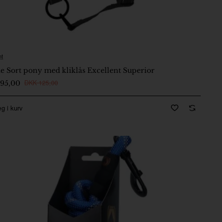
nt
På lager
e Sort pony med kliklås Excellent Superior
DKK 125,00
95,00
g i kurv