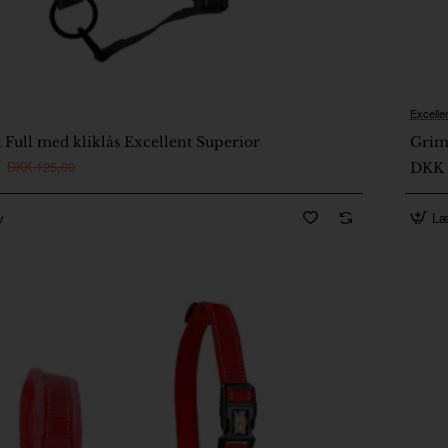
Excelle
På lager
 Full med kliklås Excellent Superior
Grim
DKK 125,00
DKK 
v
Læ