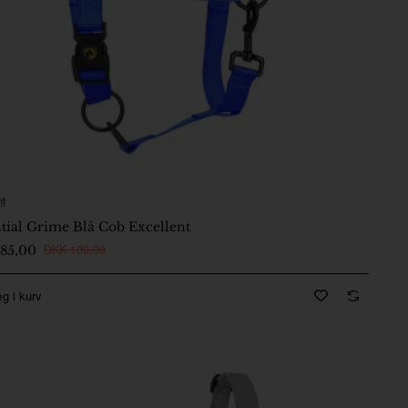
nt
-5 Dage
tial Grime Blå Cob Excellent
DKK 109,00
85,00
g i kurv