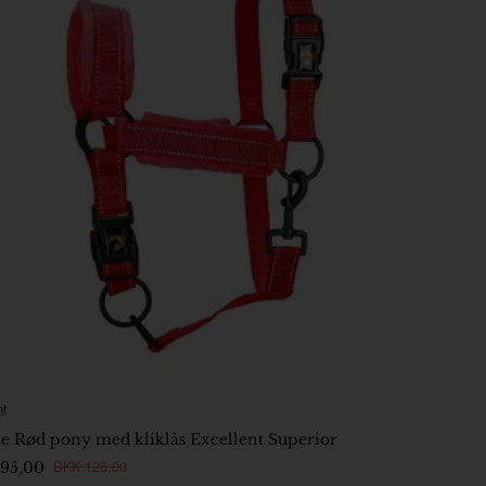
nt
På lager
e Rød pony med kliklås Excellent Superior
DKK 125,00
95,00