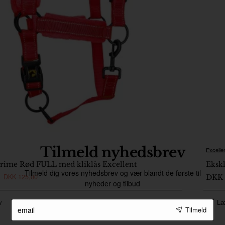
Tilmeld nyhedsbrev
Excelle
2
rime Rød FULL med kliklås Excellent
Ekskl
Tilmeld dig vores nyhedsbrev og vær blandt de første til
DKK 125,00
DKK 
nyheder og tilbud
email
v
Læ
Tilmeld