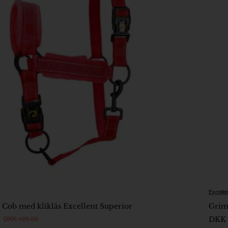
Excelle
På lager
Cob med kliklås Excellent Superior
Grim
DKK 125,00
DKK 