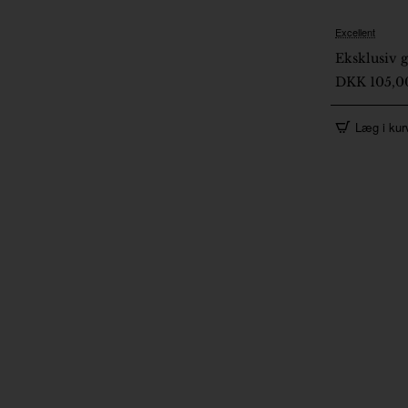
Excellent
2-5 Dage
Eksklusiv g
DKK 105,0
Læg i kur