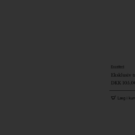
Excellent
2-5 Dage
Eksklusiv 
DKK 105,0
Læg i kur