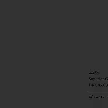
Excellent
2-5 Dage
Superior G
DKK 95,00
Læg i kur