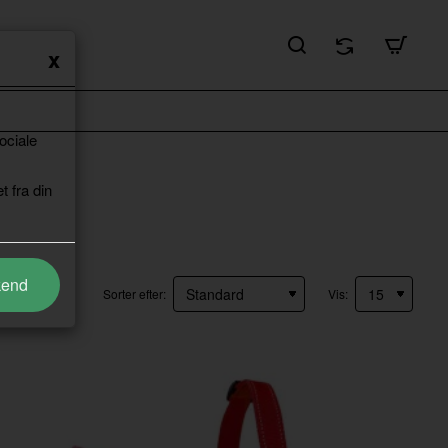
ociale
t fra din
kend
Sorter efter:
Vis: