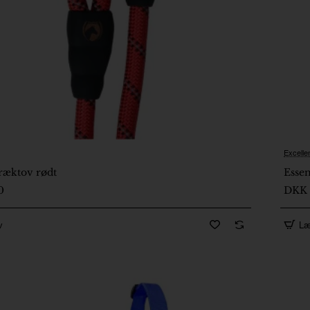
Excelle
2
træktov rødt
Essen
0
DKK 
v
Læ