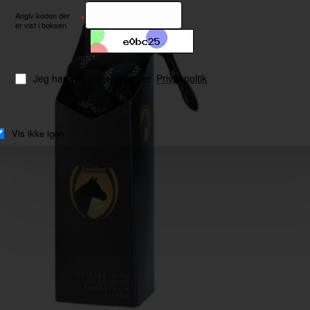
Angiv koden der
er vist i boksen
Jeg har læst og accepterer
Privat poltik
Vis ikke igen