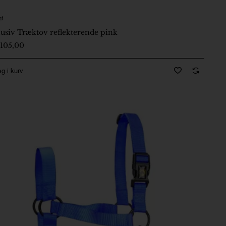
nt
-5 Dage
usiv Træktov reflekterende pink
105,00
g i kurv