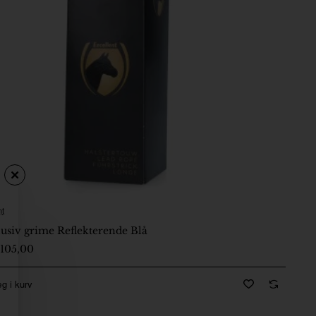
nt
-5 Dage
usiv grime Reflekterende Blå
105,00
g i kurv