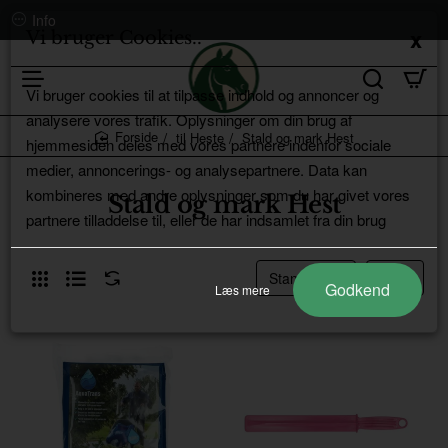
Info
Vi bruger Cookies..
Vi bruger cookies til at tilpasse indhold og annoncer og
analysere vores trafik. Oplysninger om din brug af
til Heste
Stald og mark Hest
hjemmesiden deles med vores partnere indenfor sociale
home
medier, annoncerings- og analysepartnere. Data kan
kombineres med andre oplysninger som du har givet vores
Stald og mark Hest
partnere tilladdelse til, eller de har indsamlet fra din brug
Godkend
Læs mere