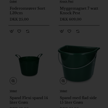
Gobel
Knock Pest
På lager
På lager
Foderomrører Sort
Myggemagnet 7 watt
L39cm
Knock Pest
DKK 25,00
DKK 609,00
Vplast
Vplast
På lager
Spand Flexi spand 14
Spand med flad side
liter Grøn
15 liter Grøn