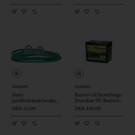
Zoneguard
Zoneguard
Basic
Batteri til hestehegn
jordforbindelseskabel
Durobat 9V Batteri
100 cm ZoneGuard
175Ah
DKK 55,00
DKK 459,00