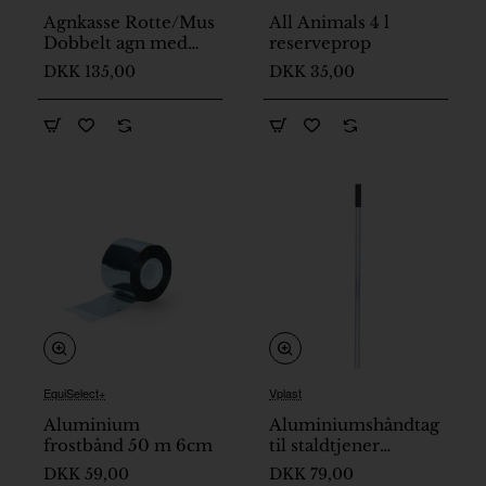
Agnkasse Rotte/Mus
All Animals 4 l
Dobbelt agn med
reserveprop
rottefælde Knock
DKK 135,00
DKK 35,00
Pest
EquiSelect+
Vplast
Aluminium
Aluminiumshåndtag
frostbånd 50 m 6cm
til staldtjener
reservedel
DKK 59,00
DKK 79,00