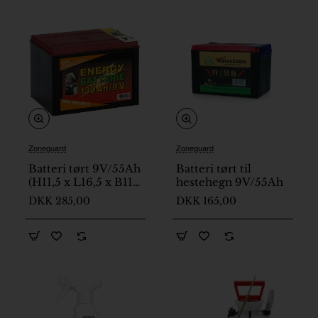
Zoneguard
Zoneguard
Batteri tørt 9V/55Ah
Batteri tørt til
(H11,5 x L16,5 x B11,2
hestehegn 9V/55Ah
cm) 130 Ah L19cm
DKK 285,00
DKK 165,00