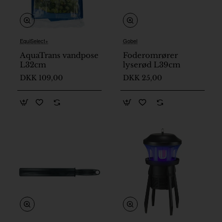
EquiSelect+
Gobel
På lager
På lager
AquaTrans vandpose
Foderomrører
L32cm
lyserød L39cm
DKK 109,00
DKK 25,00