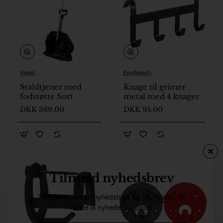
Vplast
EquiSelect+
På lager
Staldtjener med
Knage til grimer
fodstøtte Sort
metal med 4 knager
DKK 369,00
DKK 95,00
Tilmeld nyhedsbrev
Tilmeld dig vores nyhedsbrev og vær blandt de
første til nyheder og tilbud