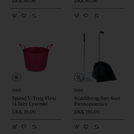
DKK 59,00
DKK 95,00
Vplast
Vplast
På lager
På lager
Spand V-Trug Flexi
Stalddreng Sæt Sort
14 liter Lyserød
Pæreopsamler
DKK 59,00
DKK 195,00