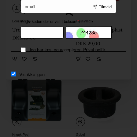
email
Tilmeld
Angiv koden der er vist i boksen
EquiSelect+
EquiSelect+
🔥 Populær
Trense holder sort
Trenseholder i plast
På lager
Sort
DKK 19,00
DKK 29,00
Jeg har læst og accepterer
Privat poltik
Vis ikke igen
Knock Pest
Gobel