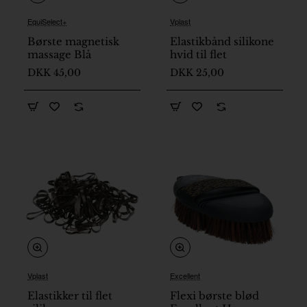
EquiSelect+
Vplast
Børste magnetisk
Elastikbånd silikone
massage Blå
hvid til flet
DKK 45,00
DKK 25,00
Vplast
Excellent
På lager
Elastikker til flet
Flexi børste blød