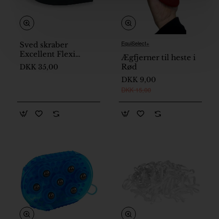
EquiSelect+
Sved skraber
På lager
På lager
Excellent Flexi
Ægfjerner til heste i
comb
Rød
DKK 35,00
DKK 9,00
DKK 15,00