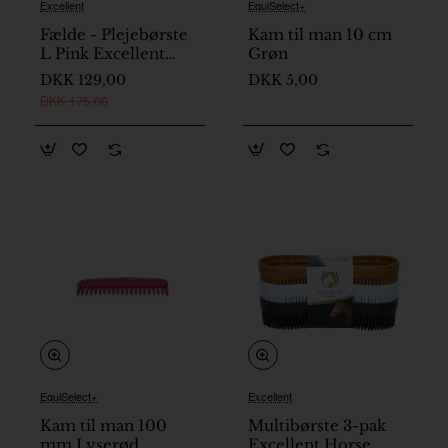
Excellent
EquiSelect+
Nyhed
På lager
Fælde - Plejebørste
Kam til man 10 cm
På lager
L Pink Excellent
Grøn
Horse
DKK 129,00
DKK 5,00
DKK 175,00
EquiSelect+
Excellent
På lager
På lager
Kam til man 100
Multibørste 3-pak
mm Lyserød
Excellent Horse