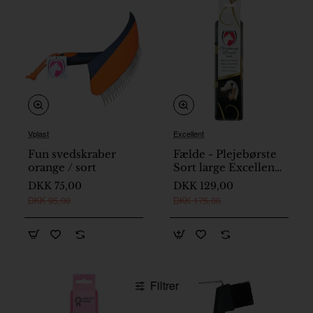
Vplast
Excellent
Nyhed
Fun svedskraber
Fælde - Plejebørste
På lager
orange / sort
Sort large Excellent
Horse
DKK 75,00
DKK 129,00
DKK 95,00
DKK 175,00
Filtrer