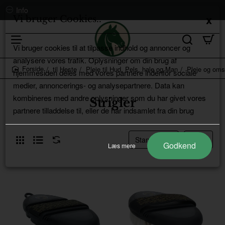
Info
Vi bruger Cookies..
Vi bruger cookies til at tilpasse indhold og annoncer og
analysere vores trafik. Oplysninger om din brug af
til Heste
Pleje til Hud, Pels, hale og Man
Pleje og oms
hjemmesiden deles med vores partnere indenfor sociale
home
medier, annoncerings- og analysepartnere. Data kan
kombineres med andre oplysninger som du har givet vores
Strigler
partnere tilladdelse til, eller de har indsamlet fra din brug
Godkend
Læs mere