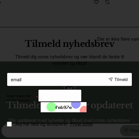
v
Der er ikke flere var
Tilmeld nyhedsbrev
Tilmeld dig vores nyhedsbrev og vær blandt de første til
nyheder og tilbud
email
Tilmeld
Angiv koden der
er vist i boksen
Tilmeld dig og vær opdateret
Bliv opdateret med nyheder og tilbud med vores nyhedsbrev
Jeg har læst og accepterer
Privat poltik
Indtast
Tilme
email