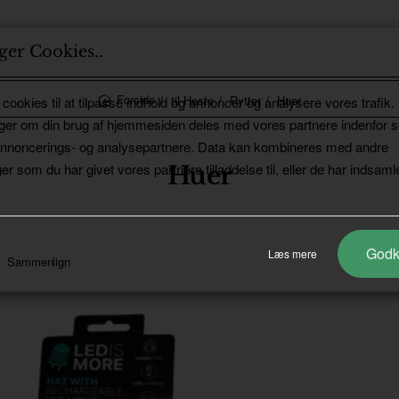
ger Cookies..
til Heste
Rytter
Huer
 cookies til at tilpasse indhold og annoncer og analysere vores trafik.
home
ger om din brug af hjemmesiden deles med vores partnere indenfor s
annoncerings- og analysepartnere. Data kan kombineres med andre
er som du har givet vores partnere tilladdelse til, eller de har indsamle
Huer
God
Læs mere
Sammenlign