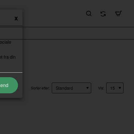
ociale
t fra din
kend
Sorter efter:
Vis: