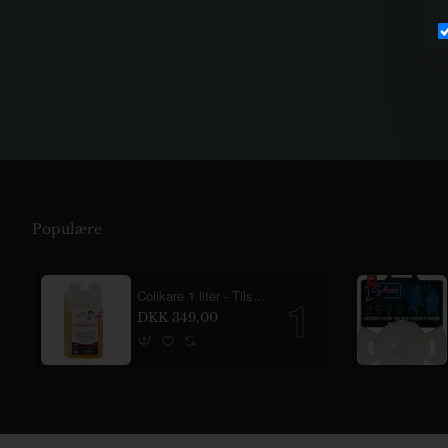
Populære
Colikare 1 liter - Tilskud mod gas og ubehag i maven til heste
DKK 349,00