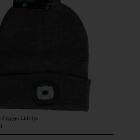
ndbygget LED lys
0