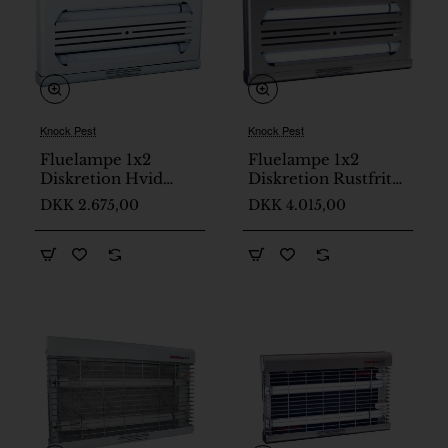
Knock Pest
Knock Pest
Fluelampe 1x2
Fluelampe 1x2
Diskretion Hvid
Diskretion Rustfrit
L54cm PestWest
stål L54cm PestWest
DKK 2.675,00
DKK 4.015,00
Chameleon
Chameleon