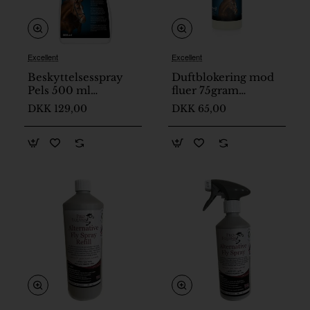
Excellent
Excellent
På lager
På lager
Beskyttelsesspray
Duftblokering mod
Pels 500 ml
fluer 75gram
Excellent Horse
Excellent Horse
DKK 129,00
DKK 65,00
neutraliserer duft
der tiltrækker fluer