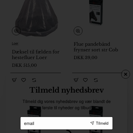
Loer
Flue pandebånd
frynser sort str Cob
Dæksel til fælden for
hestefluer Loer
DKK 39,00
DKK 515,00
Tilmeld nyhedsbrev
Tilmeld dig vores nyhedsbrev og vær blandt de
første til nyheder og tilbud
email
Tilmeld