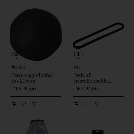
Excellent
Loer
Dazenjager lokbal
Dele af
løs L19cm
hestefluefælde
Gummibånd Loer
DKK 69,00
DKK 25,00