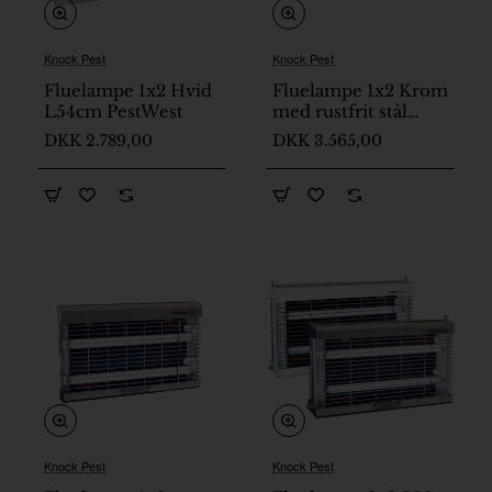
Knock Pest
Knock Pest
Fluelampe 1x2 Hvid
Fluelampe 1x2 Krom
L54cm PestWest
med rustfrit stål
L49.5cm PestWest
DKK 2.789,00
DKK 3.565,00
Chameleon
Knock Pest
Knock Pest