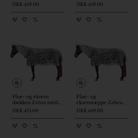
halssektion str 135
halssektion str 155
DKK 459,00
DKK 459,00
Flue- og eksem
Flue- og
dækken Zebra med
eksemtæppe Zebra
halssektion str 165
med halssektion str.
DKK 475,00
DKK 459,00
125