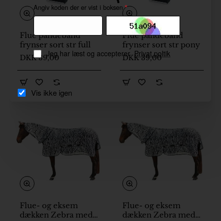
Angiv koden der er vist i boksen
Flue pandebånd
Flue pandebånd
frynser sort str full
frynser sort str pony
Jeg har læst og accepterer
Privat poltik
DKK 39,00
DKK 39,00
Vis ikke igen
Flue- og eksem
Flue- og eksem
dækken Zebra med
dækken Zebra med