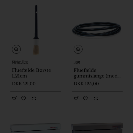
Sticky Trap
Loer
Fluefælde Børste
Fluefælde
L21cm
gummislange (med
forbindelse) Loer
DKK 29,00
DKK 125,00