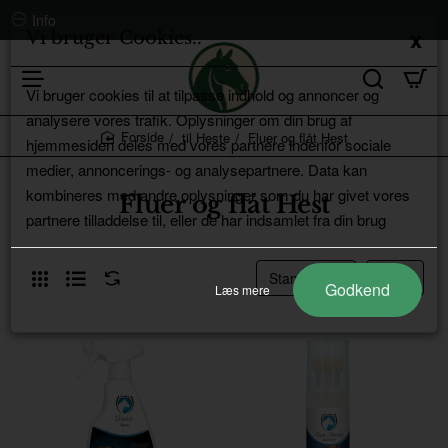
Info
Vi bruger Cookies..
Vi bruger cookies til at tilpasse indhold og annoncer og
analysere vores trafik. Oplysninger om din brug af
til Heste
Fluer og flåt Hest
hjemmesiden deles med vores partnere indenfor sociale
home
medier, annoncerings- og analysepartnere. Data kan
kombineres med andre oplysninger som du har givet vores
Fluer og flåt Hest
partnere tilladdelse til, eller de har indsamlet fra din brug
Godkend
Læs mere