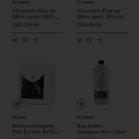
Pro-Equine
Pro-Equine
Nyhed
Nyhed
Alternativ Flue og
Alternativ Flue og
🔥 Populær
🔥 Populær
Mitte spray 1000 ml
Mitte spray 500 ml
På lager
uden forstøver til
med forstøver til
DKK 129,00
DKK 89,00
hest
hest
Excellent
Pro-Equine
På lager
Beskyttelsesspray
Bug buster
Pels 2,5 liter Refill
Shampoo hest 1 liter
Excellent Horse