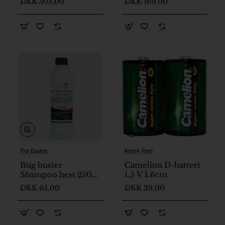
DKK 505,00
DKK 169,00
Pro-Equine
Knock Pest
På lager
Bug buster
Camelion D-batteri
Shampoo hest 250
1,5 V L6cm
ml
DKK 65,00
DKK 29,00