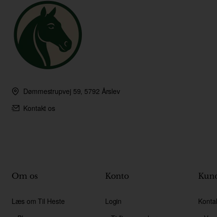
Dømmestrupvej 59, 5792 Årslev
Kontakt os
Om os
Konto
Kund
Læs om Til Heste
Login
Konta