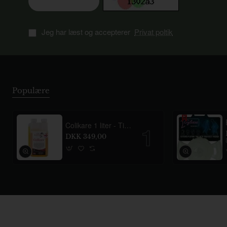
Jeg har læst og accepterer
Privat poltik
Populære
Colikare 1 liter - Tilskud mod gas og ubehag i maven til heste
DKK 349,00