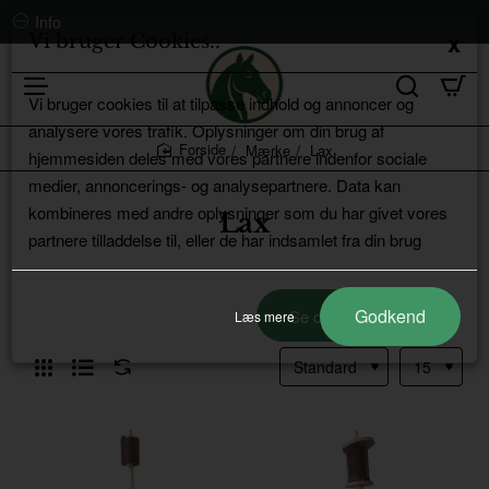
Info
Vi bruger Cookies..
Vi bruger cookies til at tilpasse indhold og annoncer og
analysere vores trafik. Oplysninger om din brug af
Mærke
Lax
hjemmesiden deles med vores partnere indenfor sociale
home
medier, annoncerings- og analysepartnere. Data kan
kombineres med andre oplysninger som du har givet vores
Lax
partnere tilladdelse til, eller de har indsamlet fra din brug
Godkend
Se de nyeste varer
Læs mere